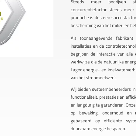
Steeds meer bedrijven ste
concurrentiefactor steeds meer
productie is dus een succesfacto
bescherming van het milieu en he
Als toonaangevende fabrikant
installaties en de controletechno
begrijpen de interactie van al
werkwijze die de natuurlijke ener
Lager energie- en koelwaterverbr
van het stroomnetwerk.
Wij bieden systeembeheerders in
functionaliteit, prestaties en eff
en langdurig te garanderen. Onze 
op bewaking, onderhoud en mo
gebaseerd op efficiënte sys
duurzaam energie besparen.