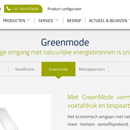
t
+31 344 670400
Product configurator
PRODUCTEN
SERVICE
BEDRIJF
ACTUEEL & BEURZEN
Greenmode
ge omgang met natuurlijke energiebronnen is on
Kwalificatie
Greenmode
Meetapparaten
Met GreenMode vermi
voetafdruk en bespaart
Het economisch omgaan met natuu
meer mensen vanzelfsprekend,