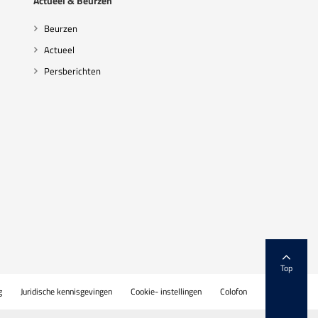
Actueel & Beurzen
Beurzen
Actueel
Persberichten
Top
g
Juridische kennisgevingen
Cookie- instellingen
Colofon