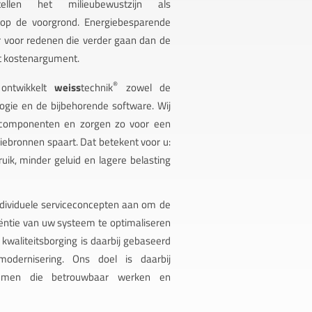
llen het milieubewustzijn als
 op de voorgrond. Energiebesparende
r voor redenen die verder gaan dan de
t kostenargument.
®
 ontwikkelt
weiss
technik
zowel de
logie en de bijbehorende software. Wij
le componenten en zorgen zo voor een
giebronnen spaart. Dat betekent voor u:
uik, minder geluid en lagere belasting
dividuele serviceconcepten aan om de
iciëntie van uw systeem te optimaliseren
kwaliteitsborging is daarbij gebaseerd
dernisering. Ons doel is daarbij
temen die betrouwbaar werken en